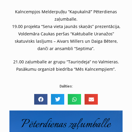
Kalncempjos Melderpuļķu “Kapukalnā
”
Pēterdienas
zaļumballe.
19.00 projekta “Sena vieta jaunās skaņās” prezentācija,
Voldemāra Caukas peršas “Kaktuballe Uranažos”
skatuvisks lasījums – Aivars Millers un Daiga Bētere,
danči ar ansambli “Septima”.
21.00 zaļumballe ar grupu “Tauriņdeja” no Valmieras.
Pasākumu organizē biedrība “Mēs Kalncempjiem”.
Dalīties: