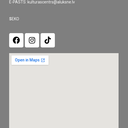
E-PASTS: kulturascentrs@aluksne.lv
S
EKO