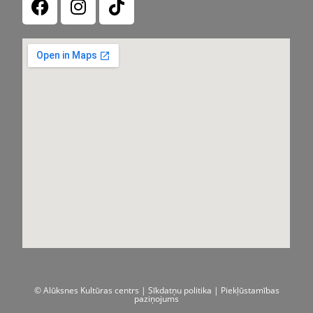
© Alūksnes Kultūras centrs |
Sīkdatņu politika
| Piekļūstamības
paziņojums