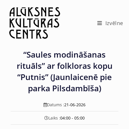
c
o
n
t
Izvēlne
e
n
t
“Saules modināšanas
rituāls” ar folkloras kopu
“Putnis” (Jaunlaicenē pie
parka Pilsdambīša)
Datums :
21-06-2026
Laiks :
04:00 - 05:00