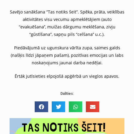
Savējo sanākšana “Tas notiks šeit”. Spēka, prāta, veiklības
aktivitātes visu vecumu apmeklētājiem (auto
“evakuēšana’’, muižas dārgumu meklēšana, zivju
“gūstīšana”, sapņu pils “celšana’’ u.c.).
Piedāvājumā uz ugunskura vārīta zupa, saimes galds
(našķis līdzi jāpaņem pašam), pozitīvas emocijas un labs
noskaņojums jaunai darba nedēļai.
Ērtāk jutīsieties elpojošā apģērbā un vieglos apavos.
Dalīties: