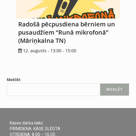
Radošā pēcpusdiena bērniem un
pusaudžiem “Runā mikrofonā”
(Māriņkalna TN)
12. augusts - 13:00
-
15:00
Meklēt
MEKLĒT
Kases darba laiks:
PIRMDIENA: KASE SLĒGTA
OTRDIENA: 8.00 – 16.00