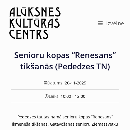
c
o
n
t
Izvēlne
e
n
t
Senioru kopas “Renesans”
tikšanās (Pededzes TN)
Datums :
20-11-2025
Laiks :
10:00 - 12:00
Pededzes tautas namā senioru kopas “Renesans”
ikmēneša tikšanās. Gatavošanās senioru Ziemassvētku