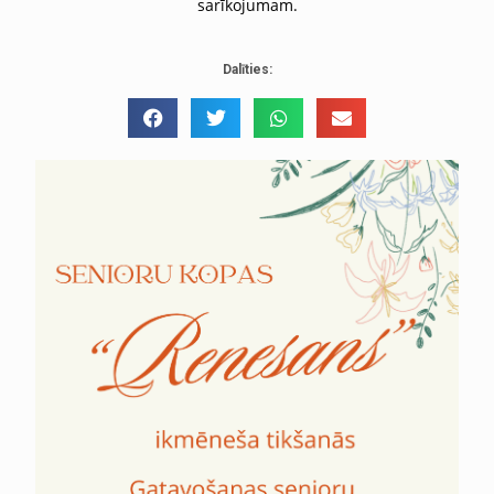
sarīkojumam.
Dalīties: