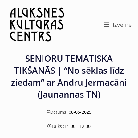
c
o
n
t
Izvēlne
e
n
t
SENIORU TEMATISKA
TIKŠANĀS | “No sēklas līdz
ziedam” ar Andru Jermacāni
(Jaunannas TN)
Datums :
08-05-2025
Laiks :
11:00 - 12:30