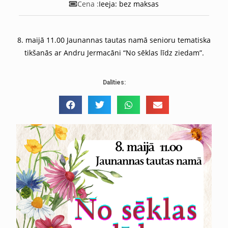
Cena :
Ieeja: bez maksas
8. maijā 11.00 Jaunannas tautas namā
senioru tematiska
tikšanās ar Andru Jermacāni “No sēklas līdz ziedam”.
Dalīties: