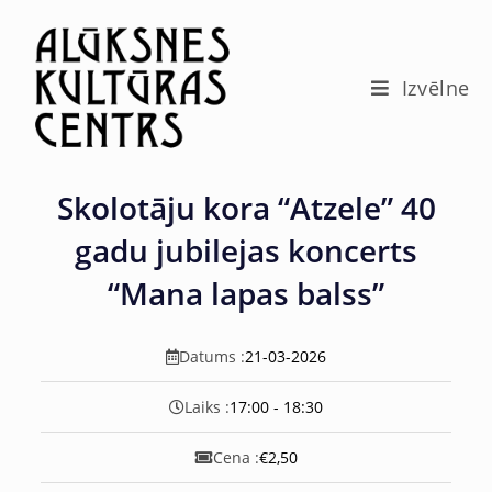
c
o
n
t
Izvēlne
e
n
t
Skolotāju kora “Atzele” 40
gadu jubilejas koncerts
“Mana lapas balss”
Datums :
21-03-2026
Laiks :
17:00 - 18:30
Cena :
€2,50