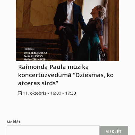
Raimonda Paula mūzika
koncertuzvedumā “Dziesmas, ko
atceras sirds”
11. oktobris - 16:00
-
17:30
Meklēt
MEKLĒT