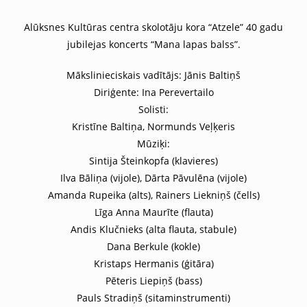
Alūksnes Kultūras centra skolotāju kora “Atzele” 40 gadu
jubilejas koncerts “Mana lapas balss”.
Mākslinieciskais vadītājs: Jānis Baltiņš
Diriģente: Ina Perevertailo
Solisti:
Kristīne Baltiņa, Normunds Veļķeris
Mūziķi:
Sintija Šteinkopfa (klavieres)
Ilva Bāliņa (vijole), Dārta Pāvulēna (vijole)
Amanda Rupeika (alts), Rainers Liekniņš (čells)
Līga Anna Maurīte (flauta)
Andis Klučnieks (alta flauta, stabule)
Dana Berkule (kokle)
Kristaps Hermanis (ģitāra)
Pēteris Liepiņš (bass)
Pauls Stradiņš (sitaminstrumenti)