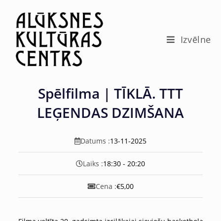
c
o
n
t
Izvēlne
e
n
t
Spēlfilma | TĪKLĀ. TTT
LEĢENDAS DZIMŠANA
Datums :
13-11-2025
Laiks :
18:30 - 20:20
Cena :
€5,00