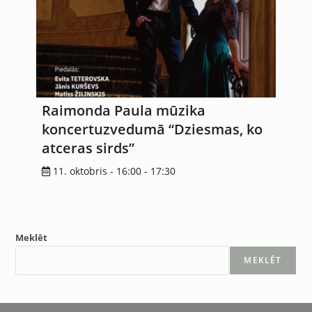
Raimonda Paula mūzika
koncertuzvedumā “Dziesmas, ko
atceras sirds”
11. oktobris - 16:00
-
17:30
Meklēt
MEKLĒT