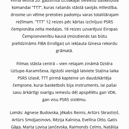
Filma veltīta 20. gadsimta izcilākajai sieviešu basketbola
komandai “TTT”, kuras rašanās stāstā savijās mīlestība,
drosme un vēlme pretoties padomju varas totalitārajam
režīmam. “TTT” 12 reizes pēc kārtas izcīnījusi PSRS
čempionāta zelta medaļas, 18 reizes uzvarējusi Eiropas
Čempionvienību kausā (mūsdienās tas būtu
pielīdzināms FIBA Eirolīgai) un iekļauta Ginesa rekordu
grāmatā.
Filmas stāsta centrā – vien retajam zināmā Dzidra
Uztupe-Karamiševa, ilgstoši vienīgā latviete Staļina laika
PSRS izlasē, TTT pirmā kapteine un daudzkārtēja
čempione, kurai basketbols bija instruments, lai pašai
savu ārkārtīgi svarīgu iemeslu dēļ apspēlētu gan VDK,
gan visu PSRS sistēmu.
Lomās: Agnese Budovska, Jēkabs Reinis, Artūrs Skrastiņš,
Artūrs Smoļjaņinovs, Rēzija Kalniņa, Evelīna Otto, Gatis
Gāga, Marta Lovisa Jančevska, Raimonds Celms, Natālija