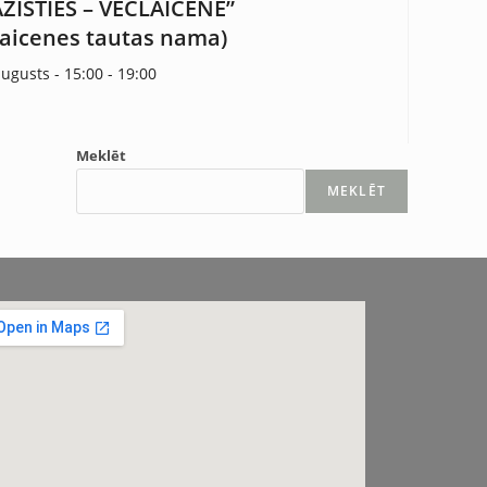
AZĪSTIES – VECLAICENE”
laicenes tautas nama)
augusts - 15:00
-
19:00
Meklēt
MEKLĒT