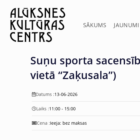
c
o
n
t
SĀKUMS
JAUNUMI
e
n
t
Suņu sporta sacensīb
vietā “Zaķusala”)
Datums :
13-06-2026
Laiks :
11:00 - 15:00
Cena :
Ieeja: bez maksas