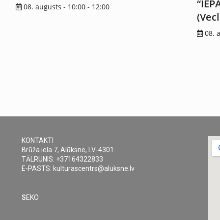
“IEP
08. augusts - 10:00
-
12:00
(Vec
08. 
KONTAKTI
Brūža iela 7, Alūksne, LV-4301
TĀLRUNIS: +37164322833
E-PASTS: kulturascentrs@aluksne.lv
S
EKO