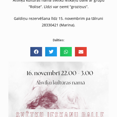
Alsviķu kultūras namā svētku ieskaņu balle ar grupu
“Rolise”. Līdzi var ņemt “groziņus”.
Galdiņu rezervēšana līdz 15. novembrim pa tālruni
28330421 (Marina).
Dalīties: