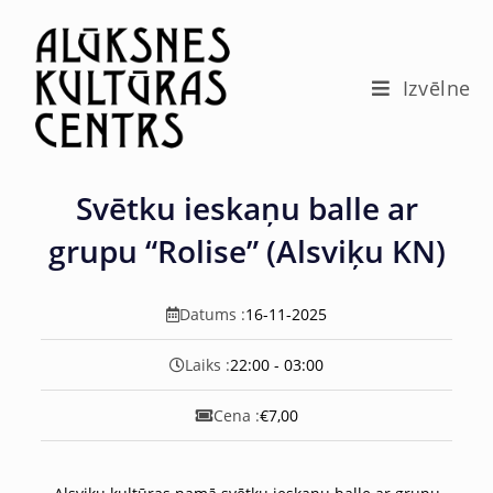
c
o
n
t
Izvēlne
e
n
t
Svētku ieskaņu balle ar
grupu “Rolise” (Alsviķu KN)
Datums :
16-11-2025
Laiks :
22:00 - 03:00
Cena :
€7,00