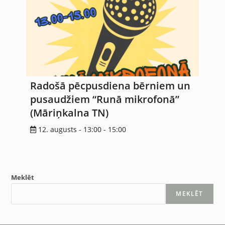
Radošā pēcpusdiena bērniem un
pusaudžiem “Runā mikrofonā”
(Māriņkalna TN)
12. augusts - 13:00
-
15:00
Meklēt
MEKLĒT