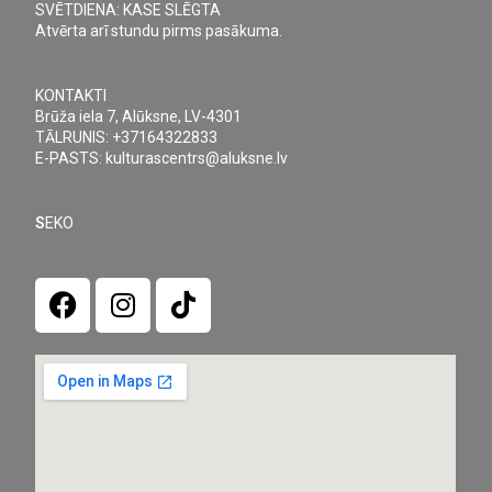
SVĒTDIENA: KASE SLĒGTA
Atvērta arī stundu pirms pasākuma.
KONTAKTI
Brūža iela 7, Alūksne, LV-4301
TĀLRUNIS: +37164322833
E-PASTS: kulturascentrs@aluksne.lv
S
EKO