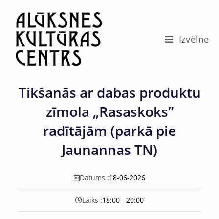
c
o
n
t
Izvēlne
e
n
t
Tikšanās ar dabas produktu
zīmola „Rasaskoks”
radītājām (parkā pie
Jaunannas TN)
Datums :
18-06-2026
Laiks :
18:00 - 20:00