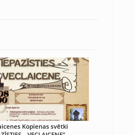
aicenes Kopienas svētki
AZĪSTIES – VECLAICENE”