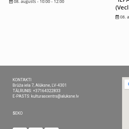
08. augusts - 10:00
-
12:00
(Vec
08. 
KONTAKTI
Brūža iela 7, Alūksne, LV-4301
TĀLRUNIS: +37164322833
E-PASTS: kulturascentrs@aluksne.lv
S
EKO