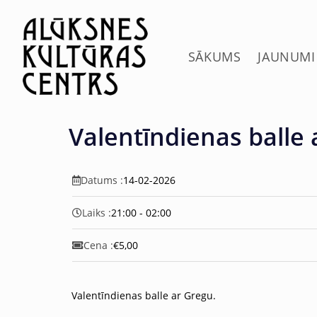
c
o
n
t
SĀKUMS
JAUNUMI
e
n
t
Valentīndienas balle
Datums :
14-02-2026
Laiks :
21:00 - 02:00
Cena :
€5,00
Valentīndienas balle ar Gregu.