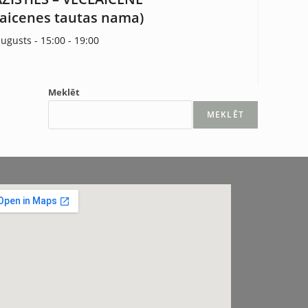
laicenes tautas nama)
augusts - 15:00
-
19:00
Meklēt
MEKLĒT