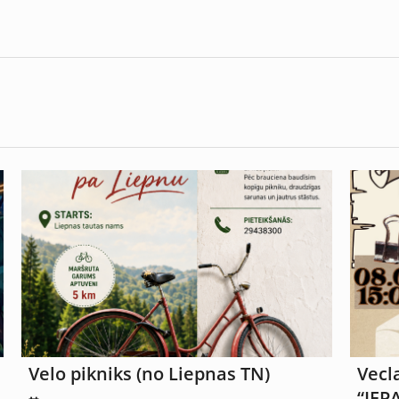
Velo pikniks (no Liepnas TN)
Vecl
“IEP