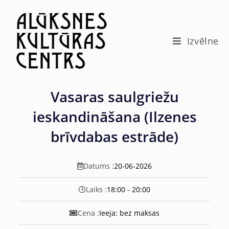
c
o
n
t
Izvēlne
e
n
t
Vasaras saulgriežu
ieskandināšana (Ilzenes
brīvdabas estrāde)
Datums :
20-06-2026
Laiks :
18:00 - 20:00
Cena :
Ieeja: bez maksas