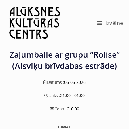
c
o
n
t
Izvēlne
e
n
t
Zaļumballe ar grupu “Rolise”
(Alsviķu brīvdabas estrāde)
Datums :
06-06-2026
Laiks :
21:00 - 01:00
Cena :
€10.00
Dalīties: