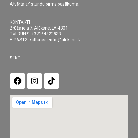
Atvērta arī stundu pirms pasākuma.
KONTAKTI
Brūža iela 7, Alūksne, LV-4301
TĀLRUNIS: +37164322833
E-PASTS: kulturascentrs@aluksne.lv
S
EKO