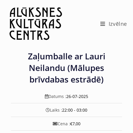
c
o
n
t
Izvēlne
e
n
t
Zaļumballe ar Lauri
Neilandu (Mālupes
brīvdabas estrādē)
Datums :
26-07-2025
Laiks :
22:00 - 03:00
Cena :
€7,00