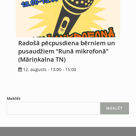
Radošā pēcpusdiena bērniem un
pusaudžiem “Runā mikrofonā”
(Māriņkalna TN)
12. augusts - 13:00
-
15:00
Meklēt
MEKLĒT