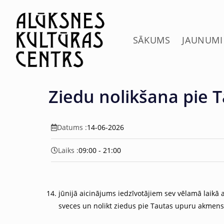
c
o
n
t
SĀKUMS
JAUNUMI
e
n
t
Ziedu nolikšana pie 
Datums :
14-06-2026
Laiks :
09:00 - 21:00
jūnijā aicinājums iedzīvotājiem sev vēlamā laikā 
sveces un nolikt ziedus pie Tautas upuru akmens