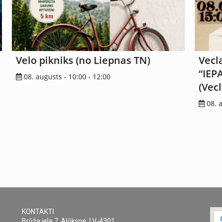
Velo pikniks (no Liepnas TN)
Vecl
“IEP
08. augusts - 10:00
-
12:00
(Vec
08. 
KONTAKTI
Brūža iela 7, Alūksne, LV-4301