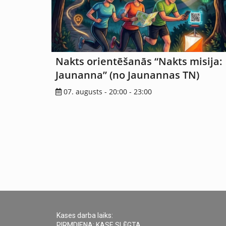
Nakts orientēšanās “Nakts misija:
Jaunanna” (no Jaunannas TN)
07. augusts - 20:00
-
23:00
Kases darba laiks:
PIRMDIENA: KASE SLĒGTA