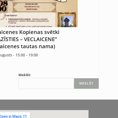
aicenes Kopienas svētki
AZĪSTIES – VECLAICENE”
laicenes tautas nama)
augusts - 15:00
-
19:00
Meklēt
MEKLĒT