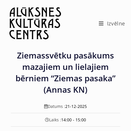
c
o
n
t
Izvēlne
e
n
t
Ziemassvētku pasākums
mazajiem un lielajiem
bērniem “Ziemas pasaka”
(Annas KN)
Datums :
21-12-2025
Laiks :
14:00 - 15:00