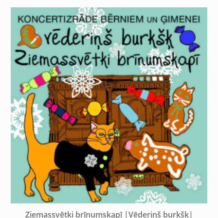
Ziemassvētki brīnumskapī |Vēderiņš burkšķ|