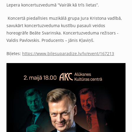
Lepera koncertuzvedumā “Vairāk kā trīs lietas”.
Koncertā piedalīsies muzikālā grupa Jura Kristona vadībā,
savukārt koncertuzveduma kustību pasauli veidos
horeogrāfe Beāte Svarinska. Koncertuzveduma režisors -
Valdis Pavlovskis. Producents – Jānis Kļaviņš.
Biļetes:
https://www.bilesuparadize.lv/lv/event/167213