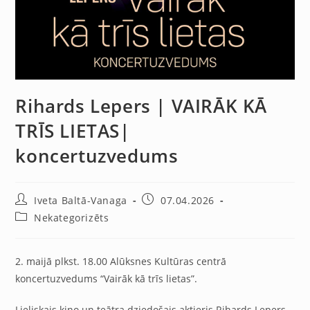
Rihards Lepers | VAIRĀK KĀ
TRĪS LIETAS|
koncertuzvedums
Iveta Baltā-Vanaga
07.04.2026
Nekategorizēts
2. maijā plkst. 18.00 Alūksnes Kultūras centrā
koncertuzvedums “Vairāk kā trīs lietas”.
Lieliskais kino un teātra dziedošais aktieris Rihards Lepers