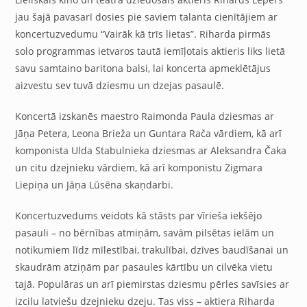
jau šajā pavasarī dosies pie saviem talanta cienītājiem ar
koncertuzvedumu “Vairāk kā trīs lietas”. Riharda pirmās
solo programmas ietvaros tautā iemīļotais aktieris liks lietā
savu samtaino baritona balsi, lai koncerta apmeklētājus
aizvestu sev tuvā dziesmu un dzejas pasaulē.
Koncertā izskanēs maestro Raimonda Paula dziesmas ar
Jāņa Petera, Leona Brieža un Guntara Rača vārdiem, kā arī
komponista Ulda Stabulnieka dziesmas ar Aleksandra Čaka
un citu dzejnieku vārdiem, kā arī komponistu Zigmara
Liepiņa un Jāņa Lūsēna skaņdarbi.
Koncertuzvedums veidots kā stāsts par vīrieša iekšējo
pasauli – no bērnības atmiņām, savām pilsētas ielām un
notikumiem līdz mīlestībai, trakulībai, dzīves baudīšanai un
skaudrām atziņām par pasaules kārtību un cilvēka vietu
tajā. Populāras un arī piemirstas dziesmu pērles savīsies ar
izcilu latviešu dzejnieku dzeju. Tas viss – aktiera Riharda