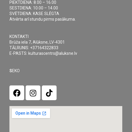
PIEKTDIENA: 8.00 – 16.00
v
SESTDIENA: 10.00 – 14.00
i
SVĒTDIENA: KASE SLĒGTA
Atvērta arī stundu pirms pasākuma.
g
a
t
KONTAKTI
Brūža iela 7, Alūksne, LV-4301
i
TĀLRUNIS: +37164322833
o
E-PASTS: kulturascentrs@aluksne.lv
n
S
EKO