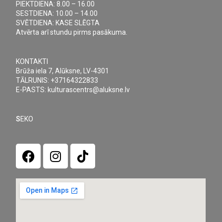
PIEKTDIENA: 8.00 – 16.00
v
SESTDIENA: 10.00 – 14.00
i
SVĒTDIENA: KASE SLĒGTA
Atvērta arī stundu pirms pasākuma.
g
a
t
KONTAKTI
Brūža iela 7, Alūksne, LV-4301
i
TĀLRUNIS: +37164322833
o
E-PASTS: kulturascentrs@aluksne.lv
n
S
EKO